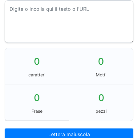
0
0
caratteri
Motti
0
0
Frase
pezzi
Lettera maiuscola