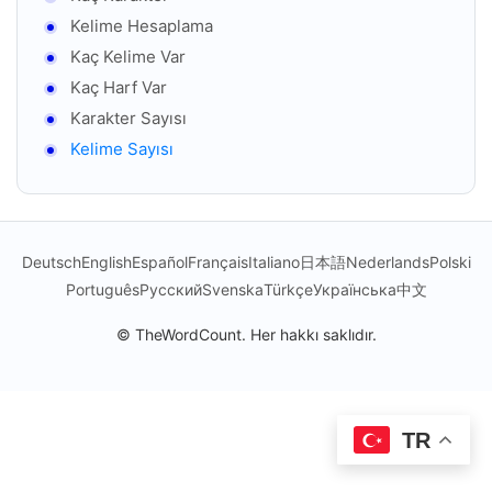
Kelime Hesaplama
Kaç Kelime Var
Kaç Harf Var
Karakter Sayısı
Kelime Sayısı
Deutsch
English
Español
Français
Italiano
日本語
Nederlands
Polski
Português
Русский
Svenska
Türkçe
Українська
中文
© TheWordCount. Her hakkı saklıdır.
TR